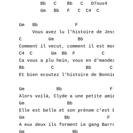
        Bb   C    Bb   C   D7sus4

        Gm   Bb   F   C  C4  C

Gm   Bb              F               C   C4
     Vous avez lu l'histoire de Jesse James
C          Gm         Bb             F    C
Comment il vecut, comment il est mort

C4  C       Gm  Bb  F          C    C4     
Ca vous a plu hein, vous en d'mandez encore
Bb          C            Bb       C        
Et bien ecoutez l'histoire de Bonnie and Cl
Gm            Bb                  F   C  C4
Alors voilà, Clyde a une petite amie

Gm                Bb                F      
Elle est belle et son prénom c'est Bonnie

Gm               Bb              F      C  
A eux deux ils forment Le gang Barrow

Gm                  Bb               F
