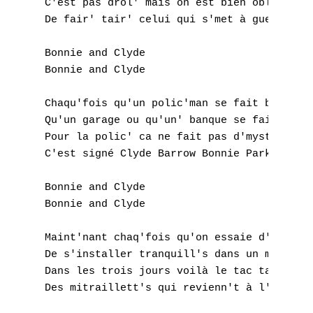
C'est pas drôl' mais on est bien obligé

K
De fair' tair' celui qui s'met à gueuler

L
Bonnie and Clyde

M
Bonnie and Clyde

N
Chaqu'fois qu'un polic'man se fait buter

Qu'un garage ou qu'un' banque se fait braqu
O
Pour la polic' ca ne fait pas d'myster

C'est signé Clyde Barrow Bonnie Parker

P
Bonnie and Clyde

Q
Bonnie and Clyde

R
Maint'nant chaq'fois qu'on essaie d'se rang
De s'installer tranquill's dans un meublé

S
Dans les trois jours voilà le tac tac tac

Des mitraillett's qui revienn't à l'attaqu'
T