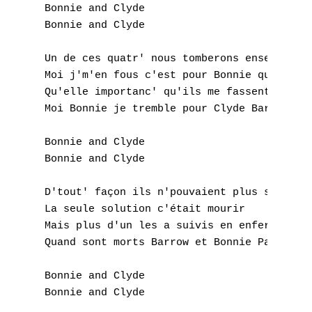
U
Bonnie and Clyde

Bonnie and Clyde

V
Un de ces quatr' nous tomberons ensemble

W
Moi j'm'en fous c'est pour Bonnie que je tr
Qu'elle importanc' qu'ils me fassent la pea
X
Moi Bonnie je tremble pour Clyde Barrow

Y
Bonnie and Clyde

Bonnie and Clyde

Z
D'tout' façon ils n'pouvaient plus s'en sor
Nouvelles tabs
La seule solution c'était mourir

Mais plus d'un les a suivis en enfer

Top 100
Quand sont morts Barrow et Bonnie Parker

Accords de guitare
Bonnie and Clyde
