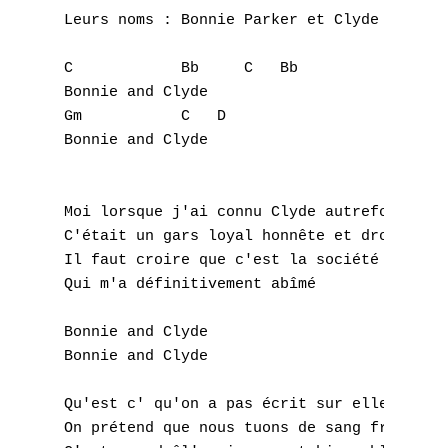
A
Leurs noms : Bonnie Parker et Clyde Barrow

B
C            Bb     C   Bb

Bonnie and Clyde

C
Gm           C   D

Bonnie and Clyde

D
E
Moi lorsque j'ai connu Clyde autrefois

F
C'était un gars loyal honnête et droit

Il faut croire que c'est la société

G
Qui m'a définitivement abîmé

H
Bonnie and Clyde

Bonnie and Clyde

I
Qu'est c' qu'on a pas écrit sur elle et moi
J
On prétend que nous tuons de sang froid
