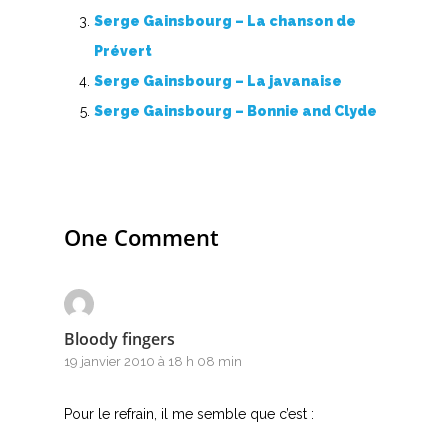
Y
Serge Gainsbourg – La chanson de
Z
Prévert
Serge Gainsbourg – La javanaise
Nouvelles tabs
Serge Gainsbourg – Bonnie and Clyde
Top 100
Accords de guitare
One Comment
Bloody fingers
19 janvier 2010 à 18 h 08 min
Pour le refrain, il me semble que c’est :