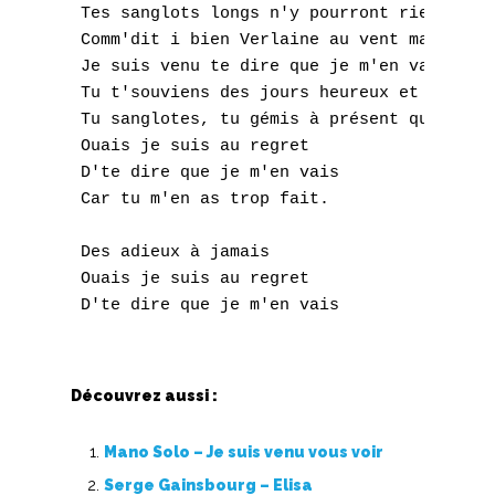
O
 Tes sanglots longs n'y pourront rien chang
 Comm'dit i bien Verlaine au vent mauvais

P
 Je suis venu te dire que je m'en vais

 Tu t'souviens des jours heureux et tu pleu
Q
 Tu sanglotes, tu gémis à présent qu'a sonn
 Ouais je suis au regret

R
 D'te dire que je m'en vais

 Car tu m'en as trop fait.

S
T
 Des adieux à jamais

 Ouais je suis au regret

U
V
Découvrez aussi :
W
X
Mano Solo – Je suis venu vous voir
Serge Gainsbourg – Elisa