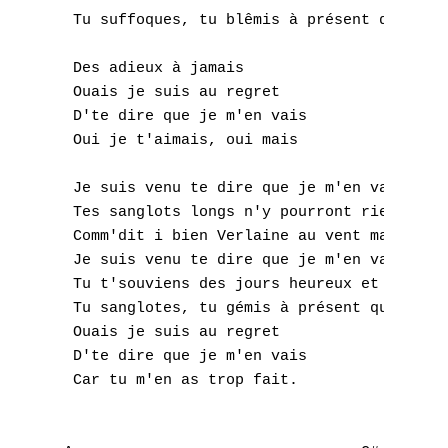
 Tu suffoques, tu blêmis à présent qu'a son
 Des adieux à jamais

 Ouais je suis au regret

 D'te dire que je m'en vais

 Oui je t'aimais, oui mais

 Je suis venu te dire que je m'en vais

 Tes sanglots longs n'y pourront rien chang
 Comm'dit i bien Verlaine au vent mauvais

 Je suis venu te dire que je m'en vais

A
 Tu t'souviens des jours heureux et tu pleu
 Tu sanglotes, tu gémis à présent qu'a sonn
B
 Ouais je suis au regret

 D'te dire que je m'en vais

C
 Car tu m'en as trop fait.

D