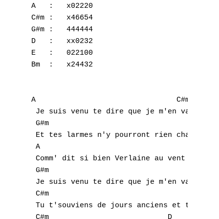
A   :   x02220

C#m :   x46654  

G#m :   444444

D   :   xx0232

E   :   022100

Bm  :   x24432

A                                C#m 

 Je suis venu te dire que je m'en vais

 G#m                                 D   E 
 Et tes larmes n'y pourront rien changer

 A                                     C#m 
 Comm' dit si bien Verlaine au vent mauvais
 G#m                                D   E 

 Je suis venu te dire que je m'en vais

 C#m                                    Bm 
 Tu t'souviens de jours anciens et tu pleur
 C#m                           D           