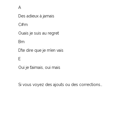
A
Des adieux à jamais
C#m
Ouais je suis au regret
Bm
D’te dire que je m’en vais
E
Oui je t’aimais, oui mais
Si vous voyez des ajouts ou des corrections…