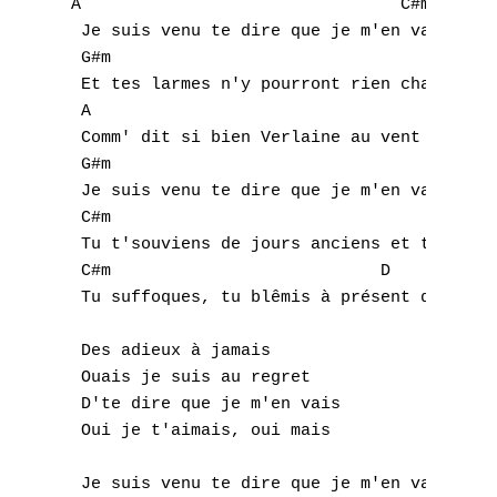
E
A                                C#m 

 Je suis venu te dire que je m'en vais

F
 G#m                                 D   E 
 Et tes larmes n'y pourront rien changer

G
 A                                     C#m 
 Comm' dit si bien Verlaine au vent mauvais
H
 G#m                                D   E 

 Je suis venu te dire que je m'en vais

I
 C#m                                    Bm 
 Tu t'souviens de jours anciens et tu pleur
J
 C#m                           D           
 Tu suffoques, tu blêmis à présent qu'a son
K
L
 Des adieux à jamais

 Ouais je suis au regret

M
 D'te dire que je m'en vais

 Oui je t'aimais, oui mais

N
 Je suis venu te dire que je m'en vais
