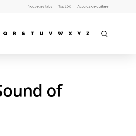
Nouvelles tabs
Top 100
Accords de guitare
Q
R
S
T
U
V
W
X
Y
Z
Sound of