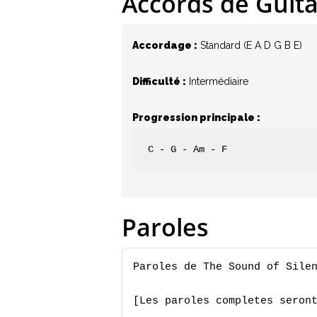
Accords de Guit
Accordage :
Standard (E A D G B E)
Difficulté :
Intermédiaire
Progression principale :
C - G - Am - F
Paroles
Paroles de The Sound of Silen
[Les paroles completes seront