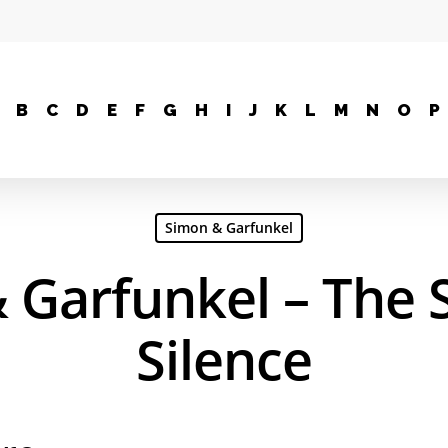
B
C
D
E
F
G
H
I
J
K
L
M
N
O
P
Simon & Garfunkel
 Garfunkel – The 
Silence