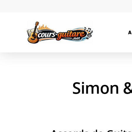
A
Simon &
Hit enter to search or ESC to close