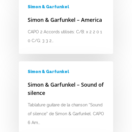
K
Simon & Garfunkel
L
Simon & Garfunkel – America
M
CAPO 2 Accords utilisés: C/B: x 2 2 0 1
N
0 C/G: 3 3 2…
O
P
Simon & Garfunkel
Q
Simon & Garfunkel – Sound of
R
silence
S
Tablature guitare de la chanson “Sound
of silence” de Simon & Garfunkel. CAPO
T
6 Am…