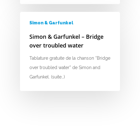
U
V
Simon & Garfunkel
W
Simon & Garfunkel – Bridge
X
over troubled water
Y
Tablature gratuite de la chanson “Bridge
over troubled water” de Simon and
Z
Garfunkel. (suite…)
Nouvelles tabs
Top 100
Accords de guitare