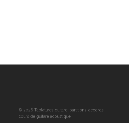
© 2026 Tablatures guitare, partitions, accords,
cours de guitare acoustique.