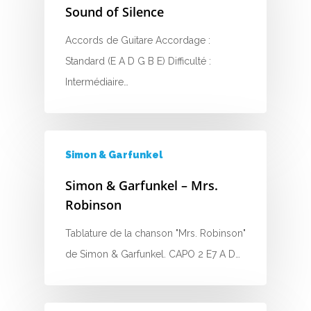
Sound of Silence
B
Accords de Guitare Accordage :
C
Standard (E A D G B E) Difficulté :
Intermédiaire…
D
E
F
Simon & Garfunkel
G
Simon & Garfunkel – Mrs.
Robinson
H
Tablature de la chanson "Mrs. Robinson"
I
de Simon & Garfunkel. CAPO 2 E7 A D…
J