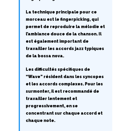
M
La technique principale pour ce
morceau est le fingerpicking, qui
N
permet de reproduire la mélodie et
O
l’ambiance douce de la chanson. Il
est également important de
P
travailler les accords jazz typiques
de la bossa nova.
Q
Les difficultés spécifiques de
R
“Wave” résident dans les syncopes
et les accords complexes. Pour les
S
surmonter, il est recommandé de
T
travailler lentement et
progressivement, en se
U
concentrant sur chaque accord et
chaque note.
V