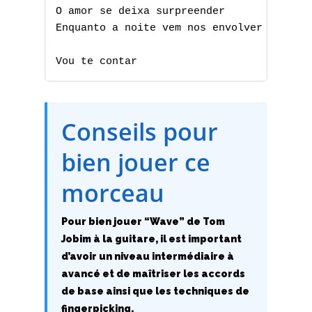
O amor se deixa surpreender

C
Enquanto a noite vem nos envolver

D
Vou te contar
E
F
Conseils pour
G
bien jouer ce
H
morceau
I
Pour bien jouer “Wave” de Tom
J
Jobim à la guitare, il est important
d’avoir un niveau intermédiaire à
K
avancé et de maîtriser les accords
de base ainsi que les techniques de
L
fingerpicking.