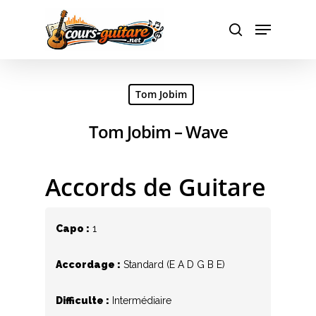
Hit enter to search or ESC to close
Tom Jobim
Tom Jobim – Wave
Accords de Guitare
Capo :
1
Accordage :
Standard (E A D G B E)
Difficulte :
Intermédiaire