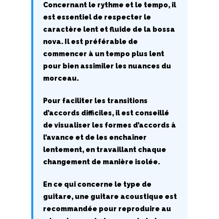
Concernant le rythme et le tempo, il
W
est essentiel de respecter le
caractère lent et fluide de la bossa
X
nova. Il est préférable de
commencer à un tempo plus lent
Y
pour bien assimiler les nuances du
Z
morceau.
Pour faciliter les transitions
Nouvelles tabs
d’accords difficiles, il est conseillé
Top 100
de visualiser les formes d’accords à
l’avance et de les enchaîner
Accords de guitare
lentement, en travaillant chaque
changement de manière isolée.
En ce qui concerne le type de
guitare, une guitare acoustique est
recommandée pour reproduire au