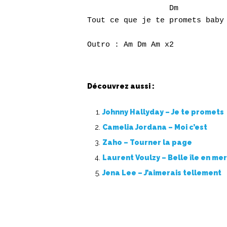
                  Dm           
Tout ce que je te promets baby 
Découvrez aussi :
Johnny Hallyday – Je te promets
Camelia Jordana – Moi c’est
Zaho – Tourner la page
Laurent Voulzy – Belle île en mer
Jena Lee – J’aimerais tellement