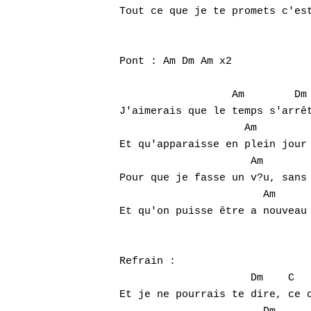
Tout ce que je te promets c'est
Pont : Am Dm Am x2

                  Am        Dm 
J'aimerais que le temps s'arrêt
                    Am         
Et qu'apparaisse en plein jour 
                     Am        
Pour que je fasse un v?u, sans 
                       Am      
Et qu'on puisse être a nouveau 
Refrain : 

                     Dm    C   
Et je ne pourrais te dire, ce q