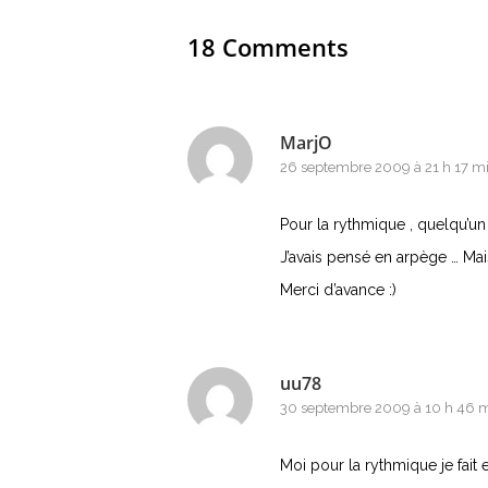
18 Comments
MarjO
26 septembre 2009 à 21 h 17 m
Pour la rythmique , quelqu’un
J’avais pensé en arpège … Mai
Merci d’avance :)
uu78
30 septembre 2009 à 10 h 46 
Moi pour la rythmique je fait 