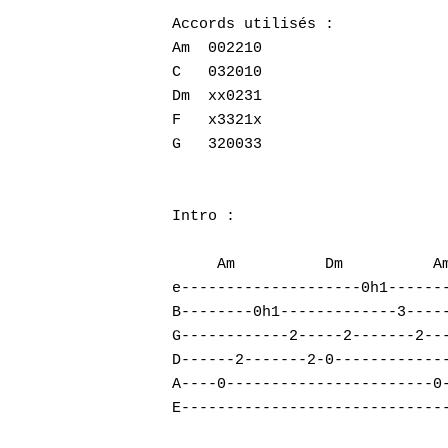
Accords utilisés :

Am  002210

C   032010

Dm  xx0231

F   x3321x

G   320033

Intro :

     Am          Dm          Am
e--------------------0h1-------
B--------0h1-------------3-----
G------------2-----2-------2---
D------2-------2-0-------------
Hit enter to search or ESC to close
A----0-----------------------0-
E------------------------------