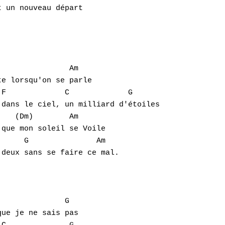
 un nouveau départ

               Am

e lorsqu'on se parle

F             C             G

dans le ciel, un milliard d'étoiles

   (Dm)        Am

que mon soleil se Voile 

     G               Am

deux sans se faire ce mal.

              G 

ue je ne sais pas
