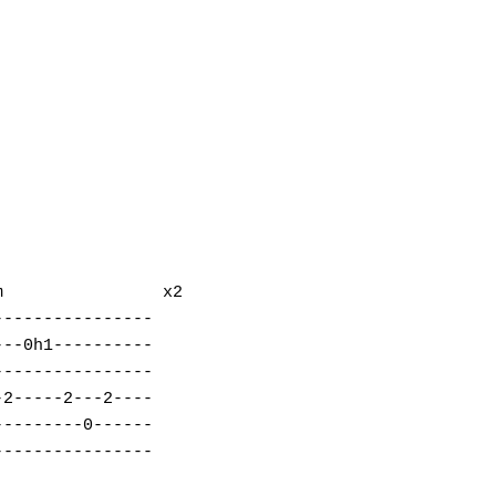
                x2

---------------

--0h1----------

---------------

2-----2---2----

--------0------

---------------
