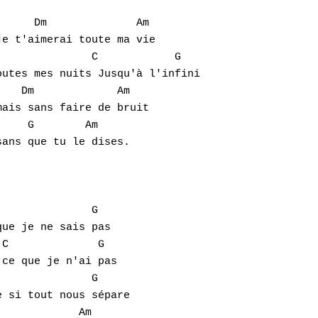
     Dm              Am

e t'aimerai toute ma vie

              C            G

utes mes nuits Jusqu'à l'infini

   Dm             Am

ais sans faire de bruit

    G        Am             

ans que tu le dises.

              G 

ue je ne sais pas

C              G

ce que je n'ai pas

              G

 si tout nous sépare

            Am
