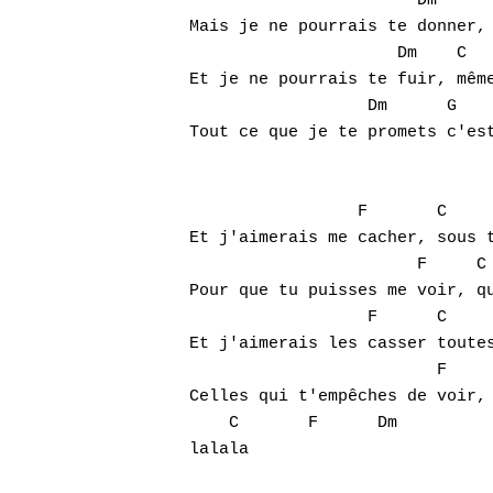
                       Dm      
Mais je ne pourrais te donner, 
                     Dm    C   
Et je ne pourrais te fuir, même
                  Dm      G    
Tout ce que je te promets c'est
                 F       C     
Et j'aimerais me cacher, sous t
                       F     C 
Pour que tu puisses me voir, qu
                  F      C     
Et j'aimerais les casser toutes
                         F     
Celles qui t'empêches de voir, 
    C       F      Dm    

lalala
