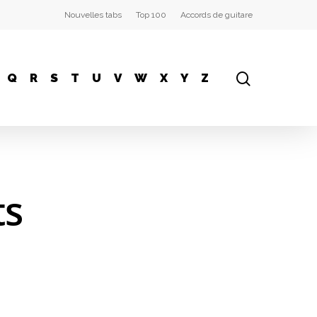
Nouvelles tabs
Top 100
Accords de guitare
Q
R
S
T
U
V
W
X
Y
Z
ts