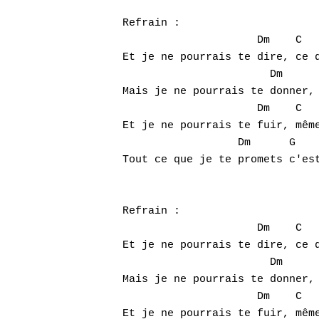
Refrain :   

                     Dm    C   
Et je ne pourrais te dire, ce q
                       Dm      
Mais je ne pourrais te donner, 
                     Dm    C   
Et je ne pourrais te fuir, même
                  Dm      G    
Tout ce que je te promets c'est
Refrain : 

                     Dm    C   
Et je ne pourrais te dire, ce q
                       Dm      
Mais je ne pourrais te donner, 
                     Dm    C   
Et je ne pourrais te fuir, même