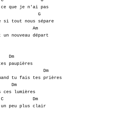
C              G

ce que je n'ai pas

              G

 si tout nous sépare

            Am

 un nouveau départ

   Dm  

es paupières

                Dm

and tu fais tes prières

    Dm

 ces lumières 

C           Dm

un peu plus clair
