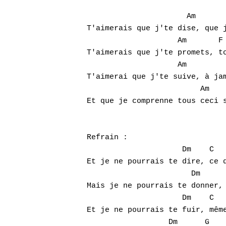
                      Am       
T'aimerais que j'te dise, que j
                    Am       F 
T'aimerais que j'te promets, to
                    Am         
T'aimerai que j'te suive, à jam
                         Am    
Et que je comprenne tous ceci s
Refrain :  

                     Dm    C   
Et je ne pourrais te dire, ce q
                       Dm      
Mais je ne pourrais te donner, 
                     Dm    C   
Et je ne pourrais te fuir, même
                  Dm      G    