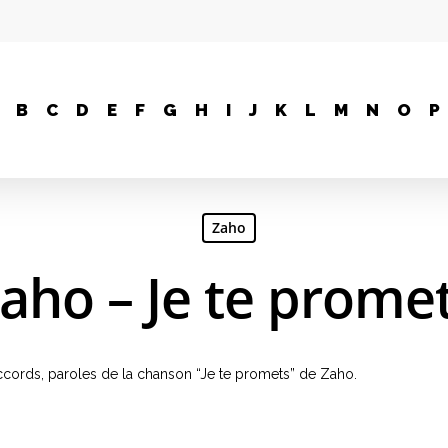
B
C
D
E
F
G
H
I
J
K
L
M
N
O
P
Zaho
aho – Je te prome
 accords, paroles de la chanson “Je te promets” de Zaho.