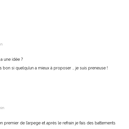
in
 a une idée ?
s bon si quelqu’un a mieux à proposer … je suis preneuse !
min
en premier de l’arpege et après le refrain je fais des battements