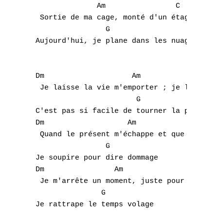
               Am                C 

  Sortie de ma cage, monté d'un étage

                 G 

 Aujourd'hui, je plane dans les nuages

 Dm                    Am                  
  Je laisse la vie m'emporter ; je laisse m
                        G 

 C'est pas si facile de tourner la page.

 Dm                   Am                   
  Quand le présent m'échappe et que le pass
                 G 

 Je soupire pour dire dommage

 Dm                Am                   C 

  Je m'arrête un moment, juste pour une cha
                G 

 Je rattrape le temps volage
