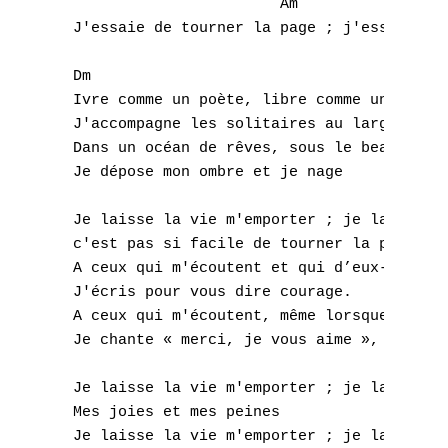
                        Am                 
F
 J'essaie de tourner la page ; j'essaie de 
G
 Dm 

 Ivre comme un poète, libre comme une mouet
H
 J'accompagne les solitaires au large

 Dans un océan de rêves, sous le beau temps
I
 Je dépose mon ombre et je nage

J
 Je laisse la vie m'emporter ; je laisse ma
 c'est pas si facile de tourner la page

K
 A ceux qui m'écoutent et qui d’eux-mêmes s
L
 J'écris pour vous dire courage.

 A ceux qui m'écoutent, même lorsque je dou
M
 Je chante « merci, je vous aime », quand j
N
 Je laisse la vie m'emporter ; je laisse ma
 Mes joies et mes peines

O
 Je laisse la vie m'emporter ; je laisse ma