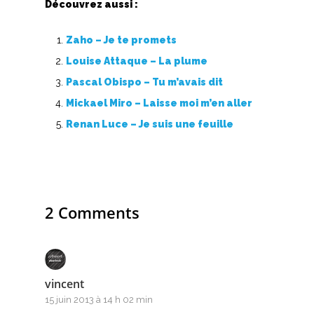
Découvrez aussi :
Z
Zaho – Je te promets
Nouvelles tabs
Louise Attaque – La plume
Pascal Obispo – Tu m’avais dit
Top 100
Mickael Miro – Laisse moi m’en aller
Accords de guitare
Renan Luce – Je suis une feuille
2 Comments
vincent
15 juin 2013 à 14 h 02 min