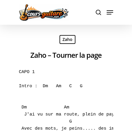
Hit enter to search or ESC to close
Zaho
Zaho – Tourner la page
CAPO 1

Intro :  Dm   Am   C   G 

 Dm              Am                 C 

  J'ai vu sur ma route, plein de paysages..
                   G                      D
 Avec des mots, je peins..... des images...