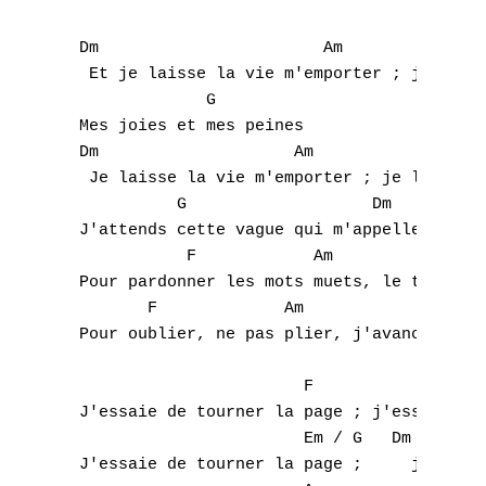
 Dm                       Am               
  Et je laisse la vie m'emporter ; je laiss
              G 

 Mes joies et mes peines

 Dm                    Am                  
  Je laisse la vie m'emporter ; je laisse m
           G                   Dm 

 J'attends cette vague qui m'appelle

            F            Am              G 
A
 Pour pardonner les mots muets, le temps co
        F             Am                   
B
 Pour oublier, ne pas plier, j'avance sans 
C
                        F                  
D
 J'essaie de tourner la page ; j'essaie de 
                        Em / G   Dm        
E
 J'essaie de tourner la page ;     j'essaie