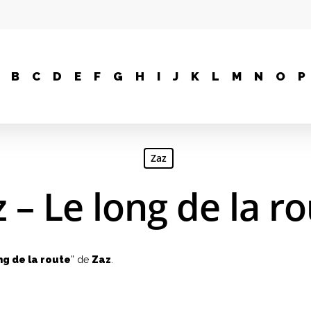
B
C
D
E
F
G
H
I
J
K
L
M
N
O
P
Zaz
 – Le long de la r
ng de la route
” de
Zaz
.