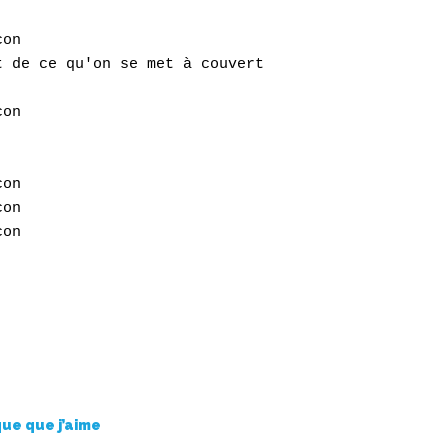
on

 de ce qu'on se met à couvert

on

on

on

que que j’aime