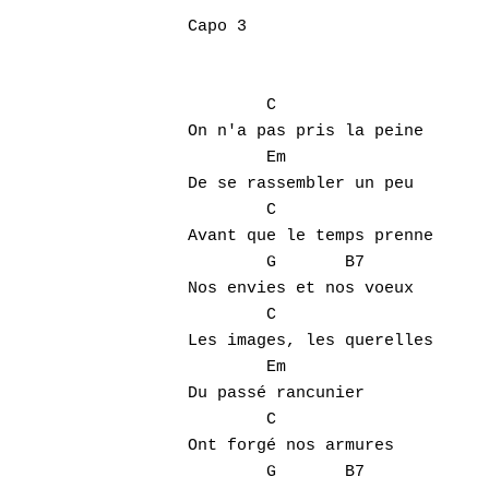
Capo 3

	C

On n'a pas pris la peine

	Em

De se rassembler un peu

	C

Avant que le temps prenne

	G	B7

Nos envies et nos voeux

	C

Les images, les querelles

	Em

Du passé rancunier

Hit enter to search or ESC to close
	C

Ont forgé nos armures

	G	B7
