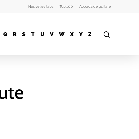
Nouvelles tabs
Top 100
Accords de guitare
Q
R
S
T
U
V
W
X
Y
Z
oute