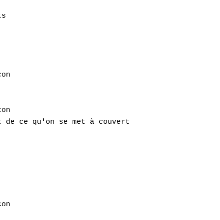
s

on

on

 de ce qu'on se met à couvert

on
