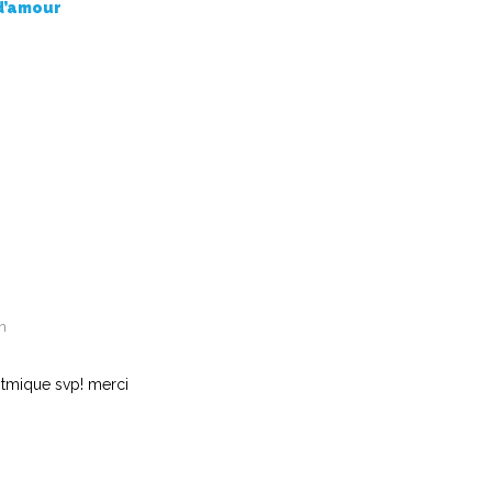
d’amour
n
itmique svp! merci