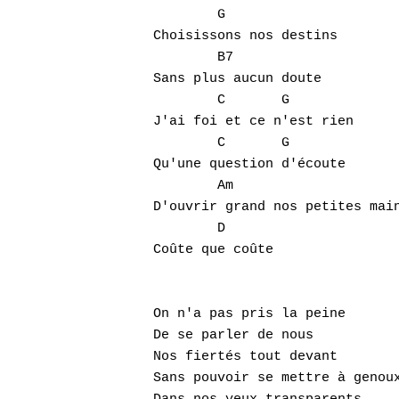
	G

Choisissons nos destins

	B7

Sans plus aucun doute

	C	G

J'ai foi et ce n'est rien

	C	G

Qu'une question d'écoute

	Am

D'ouvrir grand nos petites main
	D

Coûte que coûte

On n'a pas pris la peine

De se parler de nous

Nos fiertés tout devant

Sans pouvoir se mettre à genoux