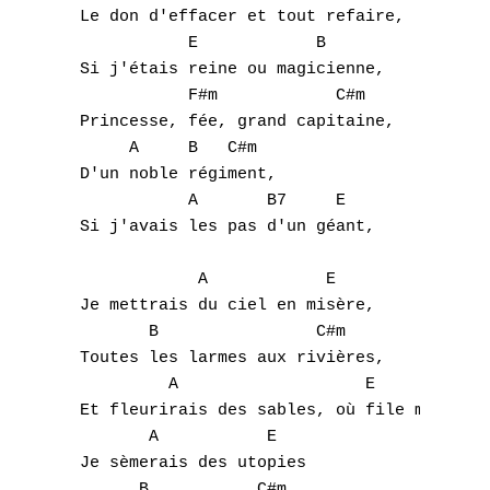
 Le don d'effacer et tout refaire,

            E            B 

 Si j'étais reine ou magicienne,

            F#m            C#m 

 Princesse, fée, grand capitaine,

      A     B   C#m 

 D'un noble régiment,

            A       B7     E 

 Si j'avais les pas d'un géant,

             A            E 

 Je mettrais du ciel en misère,

        B                C#m 

 Toutes les larmes aux rivières,

          A                   E            
 Et fleurirais des sables, où file même l'e
        A           E 

A
 Je sèmerais des utopies

       B           C#m 
