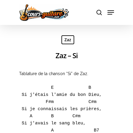
Hit enter to search or ESC to close
Zaz
Zaz – Si
Tablature de la chanson “Si” de Zaz.
            E             B 

 Si j'étais l'amie du bon Dieu,

          F#m             C#m 

 Si je connaissais les prières,

    A       B       C#m 

 Si j'avais le sang bleu,

            A               B7 
