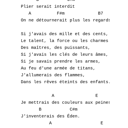
B
 Plier serait interdit

    A          F#m             B7 

C
 On ne détournerait plus les regards

D
 Si j'avais des mille et des cents,

E
 Le talent, la force ou les charmes

 Des maîtres, des puissants,

F
 Si j'avais les clés de leurs âmes,

 Si je savais prendre les armes,

G
 Au feu d'une armée de titans,

 J'allumerais des flammes,

H
 Dans les rêves éteints des enfants.

I
             A                E 

 Je mettrais des couleurs aux peines.

J
        B           C#m 

 J'inventerais des Éden.

K
            A                   E          