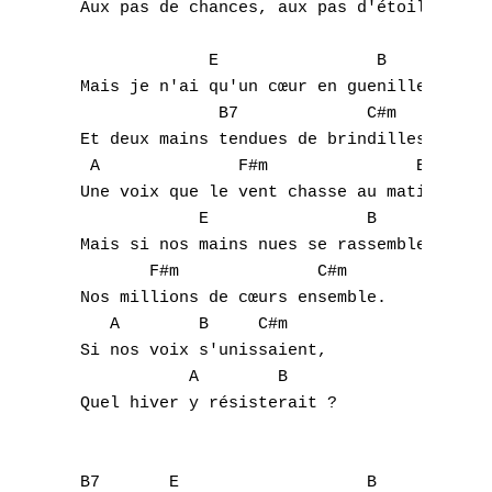
 Aux pas de chances, aux pas d'étoiles, aux
L
M
              E                B 

 Mais je n'ai qu'un cœur en guenille,

N
               B7             C#m 

 Et deux mains tendues de brindilles.

O
  A              F#m               B7 

 Une voix que le vent chasse au matin.

P
             E                B 

 Mais si nos mains nues se rassemblent,

Q
        F#m              C#m 

 Nos millions de cœurs ensemble.

R
    A        B     C#m 

 Si nos voix s'unissaient,

S
            A        B

 Quel hiver y résisterait ?

T
U
 B7       E                   B 
