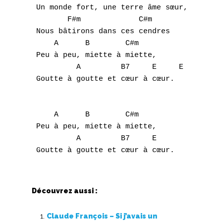
V
 Un monde fort, une terre âme sœur,

        F#m             C#m 

W
 Nous bâtirons dans ces cendres

     A      B        C#m 

X
 Peu à peu, miette à miette,

          A         B7     E     E 

Y
 Goutte à goutte et cœur à cœur.

Z
     A      B        C#m 

Nouvelles tabs
 Peu à peu, miette à miette,

          A         B7     E 

Top 100
Accords de guitare
Découvrez aussi :
Claude François – Si j’avais un