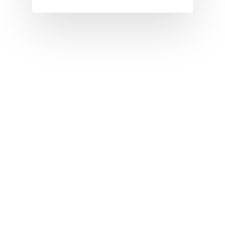
T
U
V
W
X
Y
Z
Nouvelles tabs
Top 100
Accords de guitare