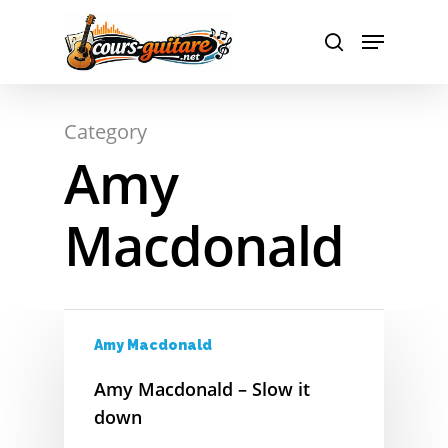
Hit enter to search or ESC to close
Category
Amy
Macdonald
Amy Macdonald
Amy Macdonald – Slow it
down