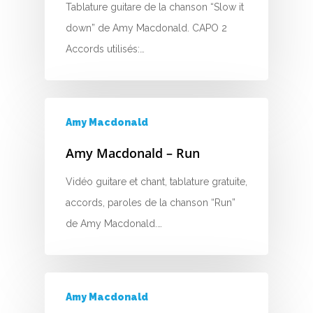
Tablature guitare de la chanson “Slow it
down” de Amy Macdonald. CAPO 2
A
Accords utilisés:…
B
C
Amy Macdonald
D
Amy Macdonald – Run
E
Vidéo guitare et chant, tablature gratuite,
F
accords, paroles de la chanson “Run”
de Amy Macdonald.…
G
H
I
Amy Macdonald