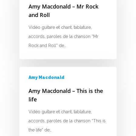
J
Amy Macdonald – Mr Rock
and Roll
K
Vidéo guitare et chant, tablature,
L
accords, paroles de la chanson “Mr
M
Rock and Roll” de…
N
O
Amy Macdonald
P
Amy Macdonald – This is the
life
Q
Vidéo guitare et chant, tablature,
R
accords, paroles de la chanson “This is
S
the life” de…