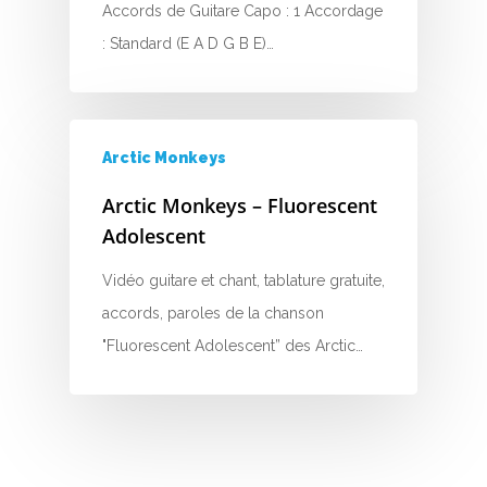
Accords de Guitare Capo : 1 Accordage
G
: Standard (E A D G B E)…
H
I
Arctic Monkeys
J
Arctic Monkeys – Fluorescent
K
Adolescent
L
Vidéo guitare et chant, tablature gratuite,
accords, paroles de la chanson
M
"Fluorescent Adolescent” des Arctic…
N
O
P