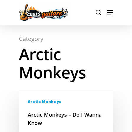
Hit enter to search or ESC to close
Category
Arctic
A
Monkeys
B
C
D
Arctic Monkeys
Arctic Monkeys – Do I Wanna
E
Know
F