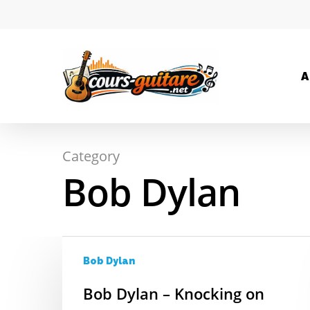
A
Category
Bob Dylan
Hit enter to search or ESC to close
Bob Dylan
Bob Dylan – Knocking on