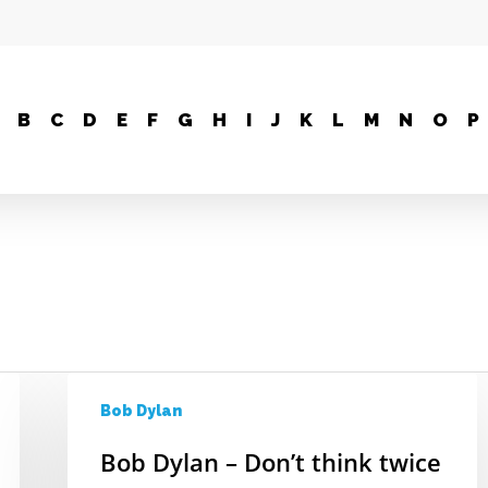
B
C
D
E
F
G
H
I
J
K
L
M
N
O
P
Bob Dylan
Bob Dylan – Don’t think twice