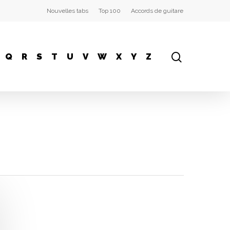
Nouvelles tabs
Top 100
Accords de guitare
Q
R
S
T
U
V
W
X
Y
Z