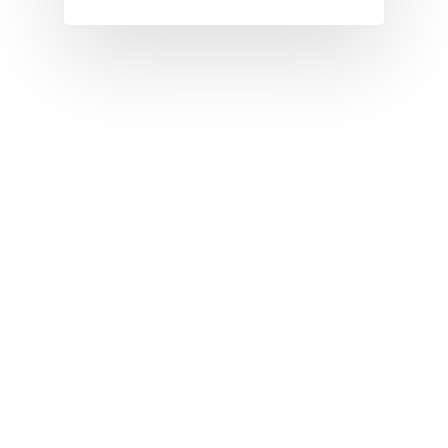
I
J
K
L
M
N
O
P
Q
R