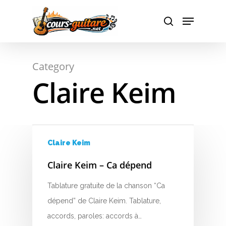
A
Hit enter to search or ESC to close
Category
B
Claire Keim
C
D
E
Claire Keim
F
Claire Keim – Ca dépend
G
Tablature gratuite de la chanson “Ca
dépend” de Claire Keim. Tablature,
H
accords, paroles: accords à…