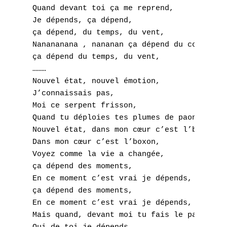
N
Quand devant toi ça me reprend,

Je dépends, ça dépend,

O
ça dépend, du temps, du vent,

Nanananana , nananan ça dépend du courant,

P
ça dépend du temps, du vent,

………

Q
Nouvel état, nouvel émotion,

J’connaissais pas,

R
Moi ce serpent frisson,

Quand tu déploies tes plumes de paon garçon
S
Nouvel état, dans mon cœur c’est l’boxon,

Dans mon cœur c’est l’boxon,

T
Voyez comme la vie a changée,

U
ça dépend des moments,

En ce moment c’est vrai je dépends, mais ça
V
ça dépend des moments,

En ce moment c’est vrai je dépends,

W
Mais quand, devant moi tu fais le paon,
