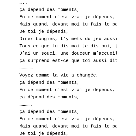
…..

D
ça dépend des moments,

E
En ce moment c’est vrai je dépends,

Mais quand, devant moi tu fais le paon,

F
De toi je dépends,

Diner bougies, t’y mets du jeu aussi, c’est
G
Tous ce que tu dis moi je dis oui, je souri
J’ai un souci, une douceur m’accueillit,

H
ça surprend est-ce que toi aussi dit est-ce
……………

I
Voyez comme la vie a changée,

ça dépend des moments,

J
En ce moment c’est vrai je dépends,

ça dépend des moments,

K
………….

ça dépend des moments,

L
En ce moment c’est vrai je dépends,

M
Mais quand, devant moi tu fais le paon ,

De toi je dépends,
