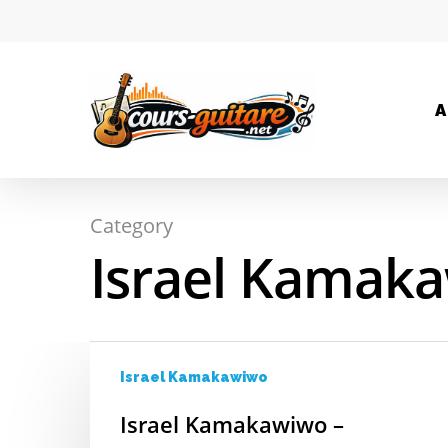
A
Category
Hit enter to search or ESC to close
Israel Kamak
Israel Kamakawiwo
Israel Kamakawiwo –