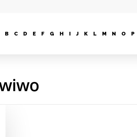
B
C
D
E
F
G
H
I
J
K
L
M
N
O
P
awiwo