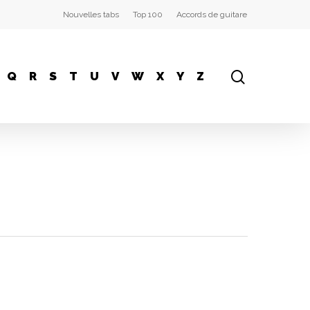
Nouvelles tabs
Top 100
Accords de guitare
Q
R
S
T
U
V
W
X
Y
Z