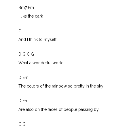
Bm7 Em
I like the dark
C
And I think to myself
D G C G
What a wonderful world
D Em
The colors of the rainbow so pretty in the sky
D Em
Are also on the faces of people passing by.
C G