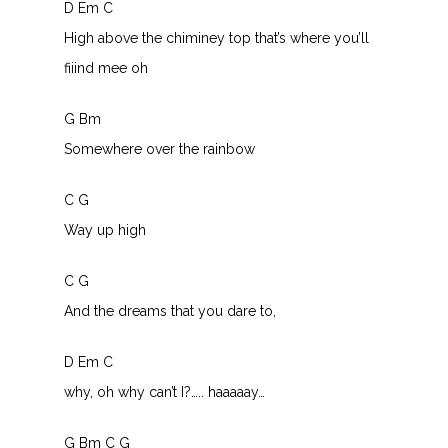
D Em C
High above the chiminey top that’s where you’ll
fiiind mee oh
G Bm
Somewhere over the rainbow
C G
Way up high
C G
And the dreams that you dare to,
D Em C
why, oh why can’t I?….. haaaaay…
G Bm C G