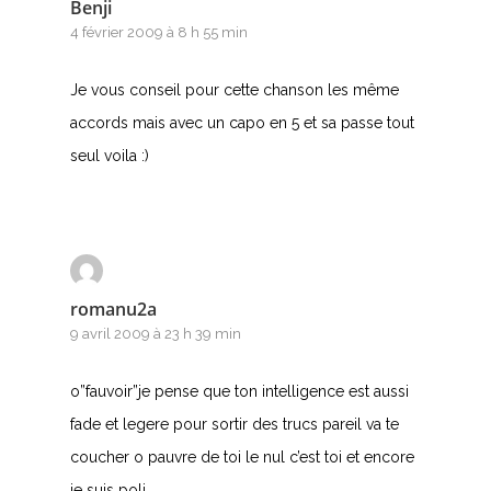
Benji
4 février 2009 à 8 h 55 min
Je vous conseil pour cette chanson les même
accords mais avec un capo en 5 et sa passe tout
seul voila :)
A
B
romanu2a
9 avril 2009 à 23 h 39 min
C
o”fauvoir”je pense que ton intelligence est aussi
D
fade et legere pour sortir des trucs pareil va te
E
coucher o pauvre de toi le nul c’est toi et encore
je suis poli…..