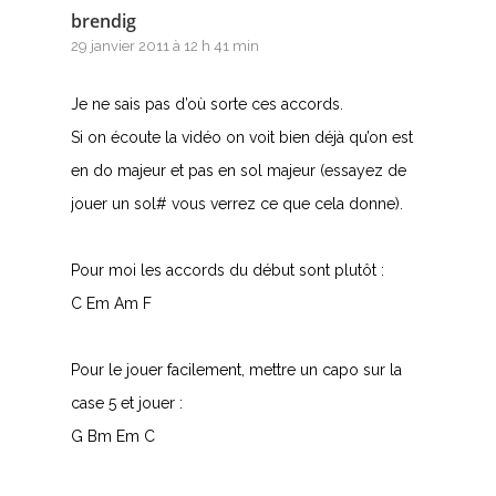
brendig
29 janvier 2011 à 12 h 41 min
Je ne sais pas d’où sorte ces accords.
Si on écoute la vidéo on voit bien déjà qu’on est
en do majeur et pas en sol majeur (essayez de
jouer un sol# vous verrez ce que cela donne).
Pour moi les accords du début sont plutôt :
C Em Am F
Pour le jouer facilement, mettre un capo sur la
case 5 et jouer :
G Bm Em C