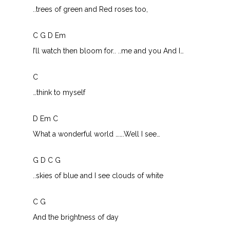
..trees of green and Red roses too,
C G D Em
I’ll watch then bloom for.. ..me and you And I…
C
…think to myself
D Em C
What a wonderful world …….Well I see…
G D C G
..skies of blue and I see clouds of white
C G
And the brightness of day