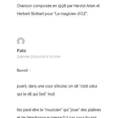
Chanson composée en 1938 par Harold Arlen et
Herbert Stothart pour “Le magicien d’OZ”.
Pato
2 janvier 2011 à 12 h 00 min
fauvoir :
puéril. dans une cour d’école, on dit “c’est celui
qui le dit qui l’est” (nul)
t’es peut-être le “musicien” qui “joue” des platines
et de l’électronique (genre DJ) pas pour fournir