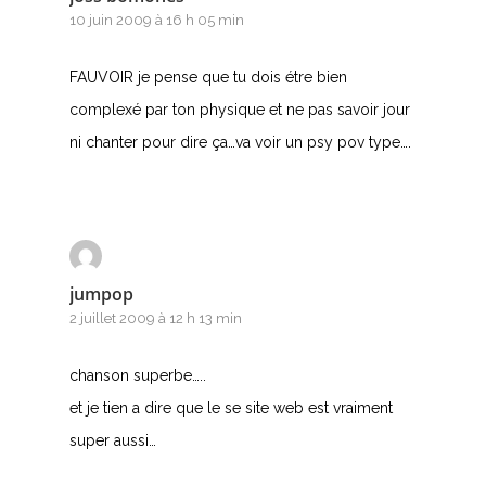
P
10 juin 2009 à 16 h 05 min
Q
FAUVOIR je pense que tu dois étre bien
R
complexé par ton physique et ne pas savoir jour
ni chanter pour dire ça…va voir un psy pov type….
S
T
U
jumpop
V
2 juillet 2009 à 12 h 13 min
W
chanson superbe…..
X
et je tien a dire que le se site web est vraiment
super aussi…
Y