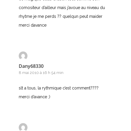
comositeur d’ailleur mais j’avoue au niveau du
rhytme je me perds ?? quelqun peut maider
merci davance
Dany68330
8 mai 2010 à 16 h 54 min
slt a tous, la rythmique c’est comment????
merci d’avance ;)