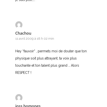
F
G
H
Chachou
I
11 avril 2009 à 18 h 02 min
J
Hey “fauvoir” , permets moi de douter que ton
K
physique soit plus attrayant, ta voix plus
L
touchante et ton talent plus grand … Alors
RESPECT !
M
N
O
joss bomones