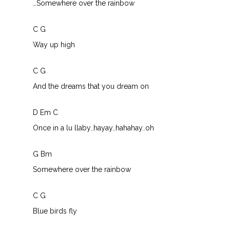
…Somewhere over the rainbow
C G
Way up high
C G
And the dreams that you dream on
D Em C
Once in a lu llaby..hayay..hahahay..oh
G Bm
Somewhere over the rainbow
C G
Blue birds fly