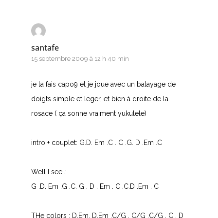
Z
Nouvelles tabs
santafe
Top 100
15 septembre 2009 à 12 h 40 min
Accords de guitare
je la fais capo9 et je joue avec un balayage de
doigts simple et leger, et bien à droite de la
rosace ( ça sonne vraiment yukulele)
intro + couplet: G.D. Em .C . C .G. D .Em .C
Well I see..:
G .D. Em .G .C. G . D . Em . C .C.D .Em . C
THe colors : D.Em. D.Em .C/G . C/G .C/G . C . D