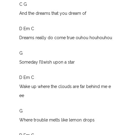
C G
And the dreams that you dream of
D Em C
Dreams really do come true ouhou houhouhou
G
Someday I’llwish upon a star
D Em C
Wake up where the clouds are far behind me e
ee
G
Where trouble melts like lemon drops