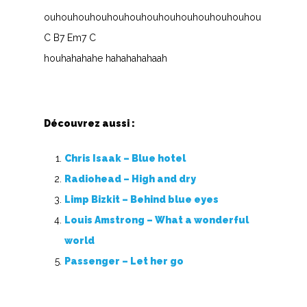
ouhouhouhouhouhouhouhouhouhouhouhouhou
C B7 Em7 C
houhahahahe hahahahahaah
Découvrez aussi :
Chris Isaak – Blue hotel
Radiohead – High and dry
Limp Bizkit – Behind blue eyes
Louis Amstrong – What a wonderful
world
Passenger – Let her go