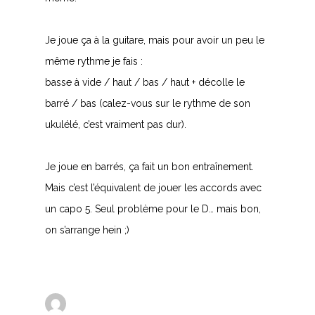
Je joue ça à la guitare, mais pour avoir un peu le
même rythme je fais :
basse à vide / haut / bas / haut + décolle le
barré / bas (calez-vous sur le rythme de son
ukulélé, c’est vraiment pas dur).
Je joue en barrés, ça fait un bon entraînement.
Mais c’est l’équivalent de jouer les accords avec
un capo 5. Seul problème pour le D… mais bon,
on s’arrange hein ;)