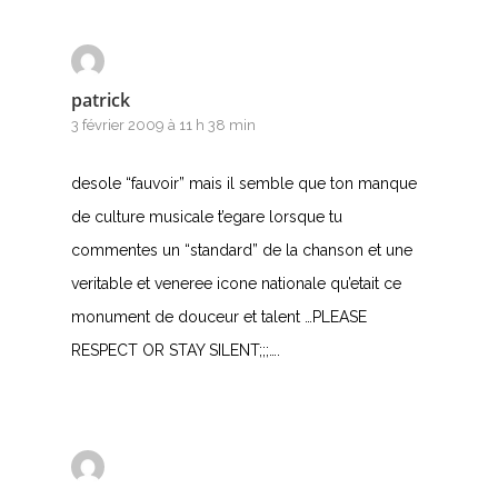
patrick
3 février 2009 à 11 h 38 min
desole “fauvoir” mais il semble que ton manque
de culture musicale t’egare lorsque tu
commentes un “standard” de la chanson et une
veritable et veneree icone nationale qu’etait ce
monument de douceur et talent …PLEASE
RESPECT OR STAY SILENT;;;….