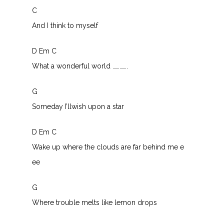
C
And I think to myself
D Em C
What a wonderful world ………….
G
Someday I’llwish upon a star
D Em C
Wake up where the clouds are far behind me e
ee
G
Where trouble melts like lemon drops