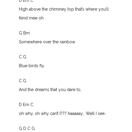
D Em C
High above the chiminey top that’s where you’ll
fiiind mee oh
G Bm
Somewhere over the rainbow
C G
Blue birds fly
C G
And the dreams that you dare to,
D Em C
oh why, oh why can’t I??? haaaaay… Well I see..
G D C G