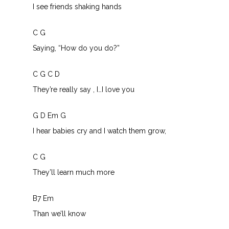
I see friends shaking hands
C G
Saying, “How do you do?”
C G C D
They’re really say , I…I love you
G D Em G
I hear babies cry and I watch them grow,
C G
They’ll learn much more
B7 Em
Than we’ll know