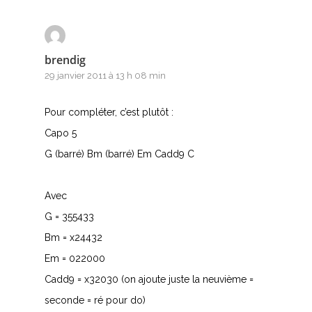
brendig
29 janvier 2011 à 13 h 08 min
Pour compléter, c’est plutôt :
Capo 5
G (barré) Bm (barré) Em Cadd9 C
Avec
G = 355433
Bm = x24432
Em = 022000
Cadd9 = x32030 (on ajoute juste la neuvième =
seconde = ré pour do)