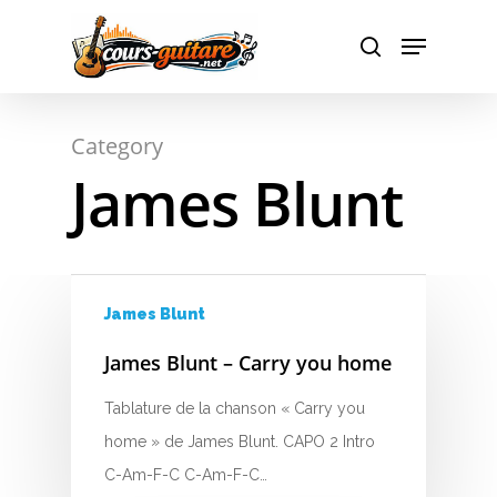
Hit enter to search or ESC to close
Category
James Blunt
James Blunt
James Blunt – Carry you home
Tablature de la chanson « Carry you
home » de James Blunt. CAPO 2 Intro
C-Am-F-C C-Am-F-C…