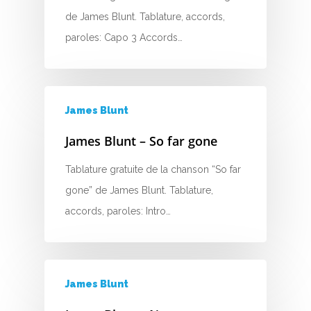
de James Blunt. Tablature, accords,
paroles: Capo 3 Accords…
A
James Blunt
B
James Blunt – So far gone
C
Tablature gratuite de la chanson “So far
gone” de James Blunt. Tablature,
D
accords, paroles: Intro…
E
F
James Blunt
G