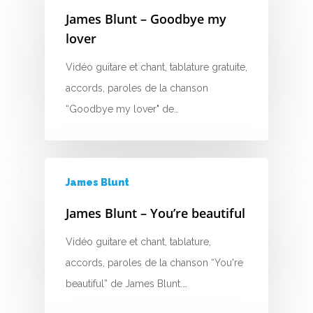
R
James Blunt – Goodbye my
lover
S
Vidéo guitare et chant, tablature gratuite,
T
accords, paroles de la chanson
U
“Goodbye my lover" de…
V
W
James Blunt
X
James Blunt – You’re beautiful
Y
Vidéo guitare et chant, tablature,
Z
accords, paroles de la chanson “You're
beautiful” de James Blunt.…
Nouvelles tabs