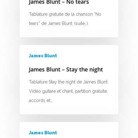
James Blunt – No tears
H
Tablature gratuite de la chanson “No
I
tears” de James Blunt. (suite…)
J
K
James Blunt
L
James Blunt – Stay the night
M
Tablature Stay the night de James Blunt.
N
Vidéo guitare et chant, partition gratuite,
O
accords et…
P
Q
James Blunt