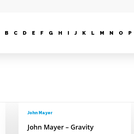
B
C
D
E
F
G
H
I
J
K
L
M
N
O
P
John Mayer
John Mayer – Gravity