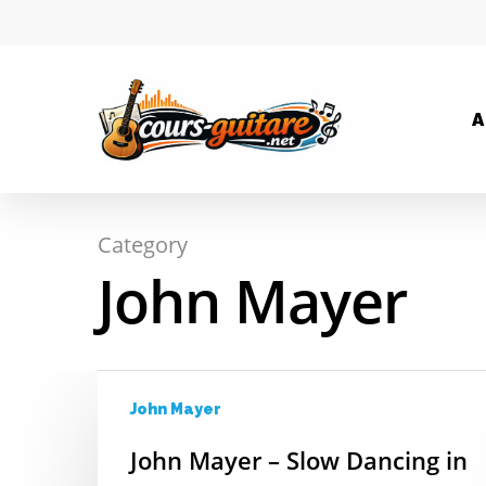
A
Category
Hit enter to search or ESC to close
John Mayer
John Mayer
John Mayer – Slow Dancing in