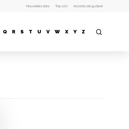
Nouvelles tabs
Top 100
Accords de guitare
Q
R
S
T
U
V
W
X
Y
Z