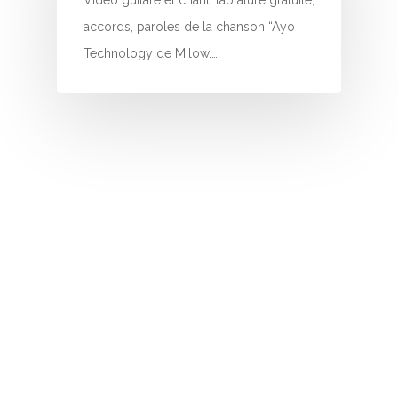
Vidéo guitare et chant, tablature gratuite,
N
accords, paroles de la chanson “Ayo
O
Technology de Milow.…
P
Q
R
S
T
U
V
W