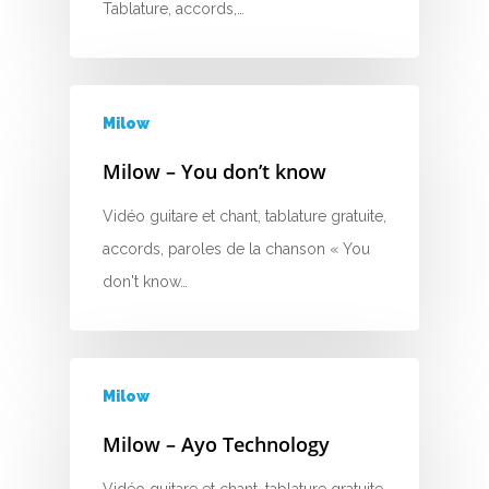
D
Tablature, accords,…
E
F
Milow
G
Milow – You don’t know
H
Vidéo guitare et chant, tablature gratuite,
I
accords, paroles de la chanson « You
don't know…
J
K
L
Milow
Milow – Ayo Technology
M