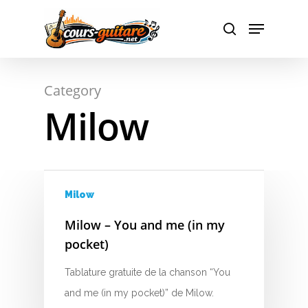
Hit enter to search or ESC to close
Category
Milow
Milow
A
Milow – You and me (in my
pocket)
B
Tablature gratuite de la chanson “You
C
and me (in my pocket)” de Milow.