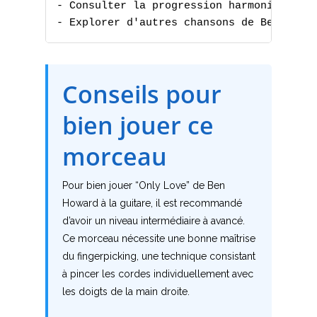
- Consulter la progression harmonique

A
- Explorer d'autres chansons de Ben Howa
B
C
Conseils pour
D
bien jouer ce
E
morceau
F
Pour bien jouer “Only Love” de Ben
G
Howard à la guitare, il est recommandé
d’avoir un niveau intermédiaire à avancé.
H
Ce morceau nécessite une bonne maîtrise
du fingerpicking, une technique consistant
I
à pincer les cordes individuellement avec
les doigts de la main droite.
J