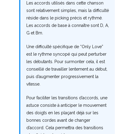
Les accords utilisés dans cette chanson
K
sont relativement simples, mais la difficulté
L
réside dans le picking précis et rythmé.
Les accords de base à connaître sont D, A,
M
G et Bm.
N
Une difficulté spécifique de “Only Love”
est le rythme syncopé qui peut perturber
O
les débutants. Pour surmonter cela, il est
conseillé de travailler lentement au début,
P
puis d’augmenter progressivement la
vitesse.
Q
Pour faciliter les transitions d’accords, une
R
astuce consiste à anticiper le mouvement
S
des doigts en les plaçant déjà sur les
bonnes cordes avant de changer
T
d’accord. Cela permettra des transitions