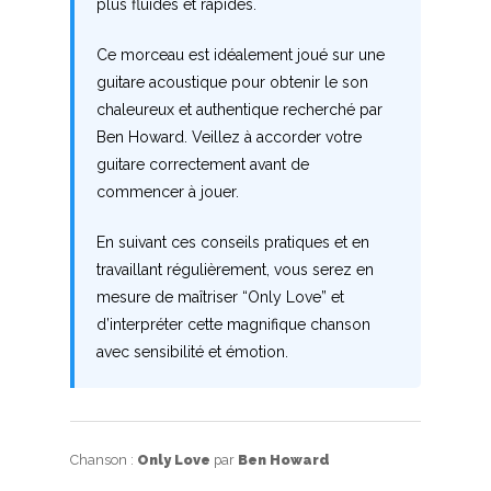
plus fluides et rapides.
U
Ce morceau est idéalement joué sur une
V
guitare acoustique pour obtenir le son
chaleureux et authentique recherché par
W
Ben Howard. Veillez à accorder votre
X
guitare correctement avant de
commencer à jouer.
Y
En suivant ces conseils pratiques et en
Z
travaillant régulièrement, vous serez en
mesure de maîtriser “Only Love” et
d’interpréter cette magnifique chanson
Nouvelles tabs
avec sensibilité et émotion.
Top 100
Accords de guitare
Chanson :
Only Love
par
Ben Howard