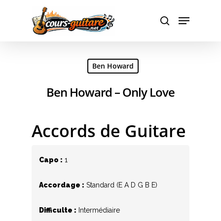
Hit enter to search or ESC to close
Ben Howard
Ben Howard – Only Love
Accords de Guitare
Capo :
1
Accordage :
Standard (E A D G B E)
Difficulte :
Intermédiaire