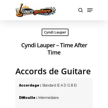
Hit enter to search or ESC to close
Cyndi Lauper
Cyndi Lauper – Time After
Time
Accords de Guitare
Accordage :
Standard (E A D G B E)
Difficulte :
Intermédiaire