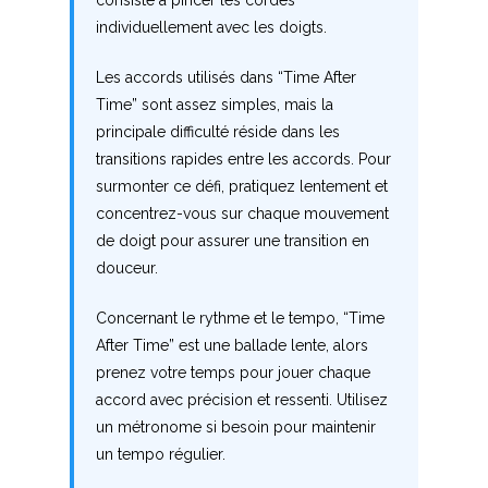
consiste à pincer les cordes
individuellement avec les doigts.
N
Les accords utilisés dans “Time After
O
Time” sont assez simples, mais la
principale difficulté réside dans les
P
transitions rapides entre les accords. Pour
Q
surmonter ce défi, pratiquez lentement et
concentrez-vous sur chaque mouvement
R
de doigt pour assurer une transition en
douceur.
S
Concernant le rythme et le tempo, “Time
T
After Time” est une ballade lente, alors
prenez votre temps pour jouer chaque
U
accord avec précision et ressenti. Utilisez
V
un métronome si besoin pour maintenir
un tempo régulier.
W