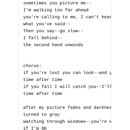
sometimes you picture me--

I'm walking too far ahead

you're calling to me, I can't hear

what you've said--

Then you say--go slow--

I fall behind--

the second hand unwinds

chorus:

if you're lost you can look--and you will
time after time

if you fall I will catch you--I'll be wai
time after time

A
after my picture fades and darkness has

B
turned to gray

watching through windows--you're wonderin
C
if I'm OK
