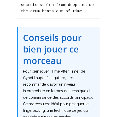
secrets stolen from deep inside

D
the drum beats out of time--
E
F
Conseils pour
G
bien jouer ce
H
morceau
I
Pour bien jouer “Time After Time” de
Cyndi Lauper à la guitare, il est
J
recommandé d’avoir un niveau
K
intermédiaire en termes de technique et
de connaissance des accords principaux.
L
Ce morceau est idéal pour pratiquer le
fingerpicking, une technique de jeu qui
M