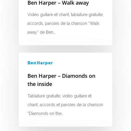
Ben Harper – Walk away
L
Vidéo guitare et chant, tablature gratuite,
M
accords, paroles de la chanson “Walk
away” de Ben…
N
O
P
Ben Harper
Q
Ben Harper – Diamonds on
the inside
R
Tablature gratuite, vidéo guitare et
S
chant, accords et paroles de la chanson
T
“Diamonds on the…
U