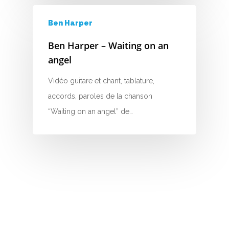
V
Ben Harper
W
Ben Harper – Waiting on an
angel
X
Vidéo guitare et chant, tablature,
Y
accords, paroles de la chanson
Z
“Waiting on an angel” de…
Nouvelles tabs
Top 100
Accords de guitare