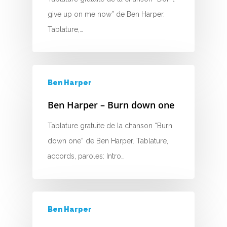
B
give up on me now” de Ben Harper.
Tablature,…
C
D
E
Ben Harper
Ben Harper – Burn down one
F
Tablature gratuite de la chanson “Burn
G
down one” de Ben Harper. Tablature,
H
accords, paroles: Intro…
I
J
Ben Harper
K