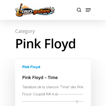
Hit enter to search or ESC to close
Category
Pink Floyd
Pink Floyd
Pink Floyd – Time
Tablature de la chanson "Time" des Pink
Floyd. Couplet Riff A e|------------------
--------------------------------------5----