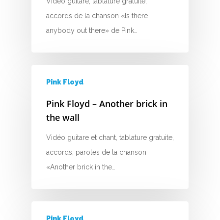
Vidéo guitare, tablature gratuite,
Q
accords de la chanson «Is there
R
anybody out there» de Pink…
S
T
Pink Floyd
U
Pink Floyd – Another brick in
the wall
V
Vidéo guitare et chant, tablature gratuite,
W
accords, paroles de la chanson
X
«Another brick in the…
Y
Z
Pink Floyd