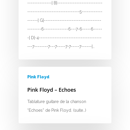
--------------| B|--------------------------
------------------------------5------------
------| G|---------------------------------
--------6--------------6---7-6-----6-----
-| D|-4------------------------------------
---7--------7---7-----7-7-----7------|…
Pink Floyd
Pink Floyd – Echoes
Tablature guitare de la chanson
“Echoes” de Pink Floyd. (suite…)