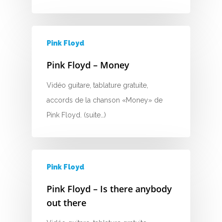
G
H
Pink Floyd
I
Pink Floyd – Money
J
Vidéo guitare, tablature gratuite,
K
accords de la chanson «Money» de
Pink Floyd. (suite…)
L
M
N
Pink Floyd
O
Pink Floyd – Is there anybody
out there
P